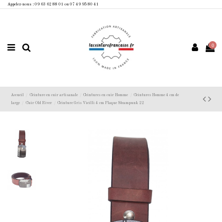
Appelez-nous : 09 63 62 88 01 ou 07 49 95 80 41
0
Accueil
Ceinture en cuir artisanale
Ceintures en cuir Homme
Ceintures Homme 4 cm de
large
Cuir Old River
Ceinture Gris Vieilli 4 cm Plaque Steampunk 22