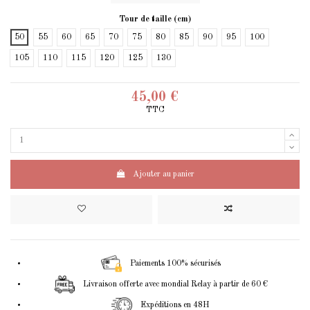
Tour de taille (cm)
50
55
60
65
70
75
80
85
90
95
100
105
110
115
120
125
130
45,00 €
TTC
Ajouter au panier
Paiements 100% sécurisés
Livraison offerte avec mondial Relay à partir de 60 €
Expéditions en 48H