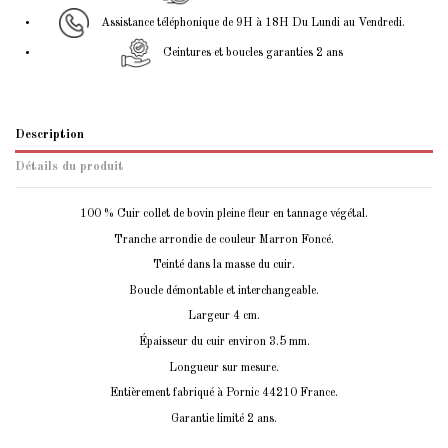
Assistance téléphonique de 9H à 18H Du Lundi au Vendredi.
Ceintures et boucles garanties 2 ans
Description
Détails du produit
100 % Cuir collet de bovin pleine fleur en tannage végétal.
Tranche arrondie de couleur Marron Foncé.
Teinté dans la masse du cuir.
Boucle démontable et interchangeable.
Largeur 4 cm.
Épaisseur du cuir environ 3.5 mm.
Longueur sur mesure.
Entièrement fabriqué à Pornic 44210 France.
Garantie limité 2 ans.