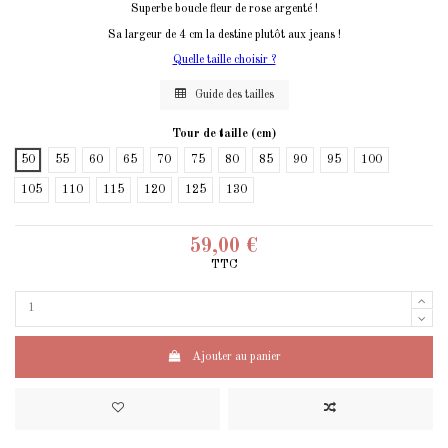
Superbe boucle fleur de rose argenté !
Sa largeur de 4 cm la destine plutôt aux jeans !
(1 avis)
Quelle taille choisir ?
Guide des tailles
Tour de taille (cm)
50
55
60
65
70
75
80
85
90
95
100
105
110
115
120
125
130
59,00 €
TTC
Ajouter au panier