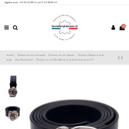
Appelez-nous : 09 63 62 88 01 ou 07 49 95 80 41
0
Accueil
Ceinture en cuir artisanale
Ceintures en cuir Homme
Ceintures Homme 4 cm de
large
Cuir Bleu marine
Ceinture en cuir Bleu Marine 4 cm boucle fleur de rose 57